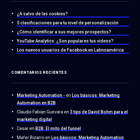
¿A salvo de las cookies?
5 clasificaciones para tu nivel de personalización
¿Cómo identificar a sus mejores prospectos?
YouTube Analytics: ¿Son populares tus videos?
Los nuevos usuarios de Facebook en Latinoamérica
COMENTARIOS RECIENTES
Marketing Automation -
en
Los básicos: Marketing
Automation en B2B
Claudio Fabian Guevara
en
3 tips de David Bohm para el
marketing digital
Cesar
en
B2B: El mito del funnel
Mafer Bizarro
en
Los básicos: Marketing Automation