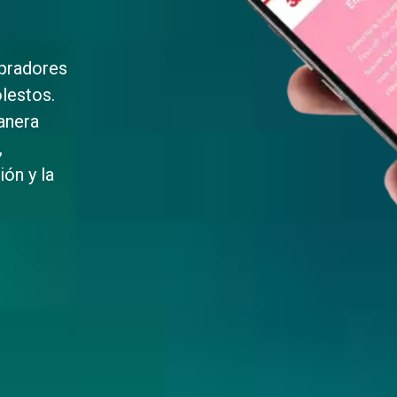
pradores
olestos.
anera
,
ón y la