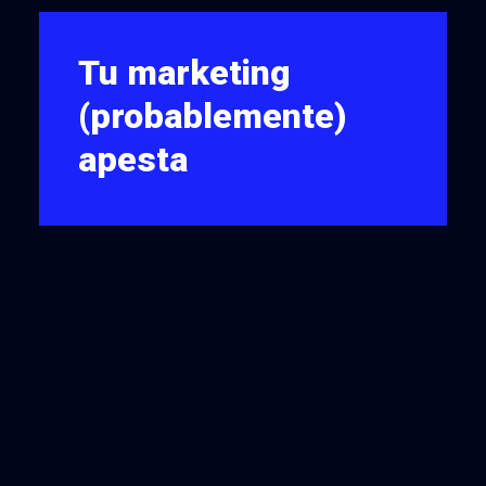
Tu marketing
(probablemente)
apesta
Daniel Kahneman, Premio Nobel
de Economía, estudió en 1981
cómo la manera de presentar un
problema…
MARKETING