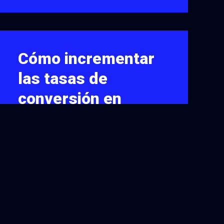
Cómo incrementar
las tasas de
conversión en
temporada de
fiestas
A poco más de un mes de
Navidad, la gran mayoría de las
empresas retailers están
concentradas en lo…