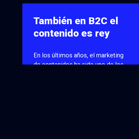
También en B2C el
contenido es rey
En los últimos años, el marketing
de contenidos ha sido uno de los
temas más candentes,
importantes…
MARKETING