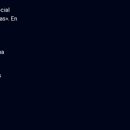
cial
as». En
na
s