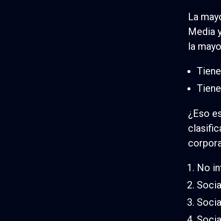
La mayo
Media y
la mayo
Tiene
Tiene
¿Eso es
clasifi
corpora
No in
Socia
Socia
Socia