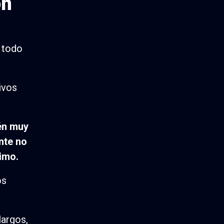
on
 todo
ivos
én muy
ante no
nimo.
os
largos,