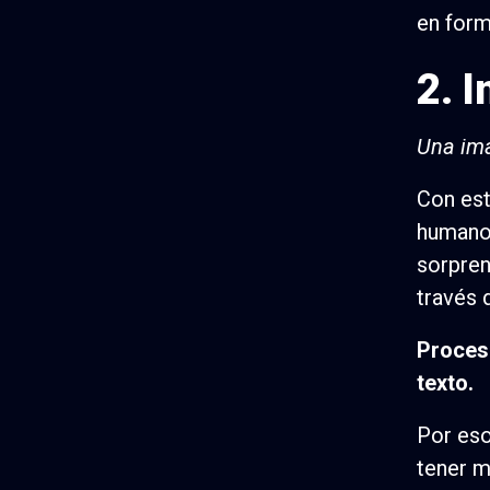
en form
2. 
Una ima
Con est
humanos
sorpren
través 
Proces
texto.
Por eso
tener m