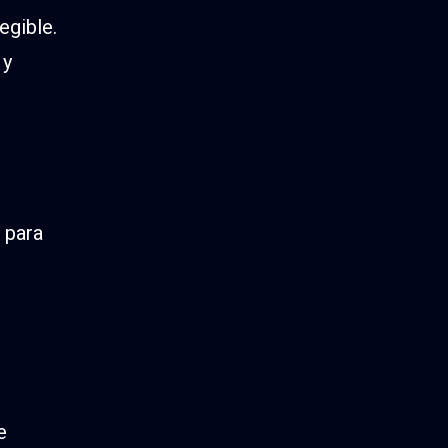
egible.
 y
 para
e