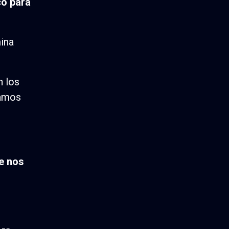
co para
ina
 los
tamos
te nos