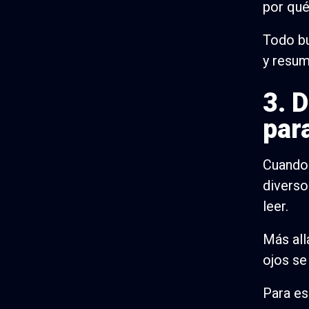
por qué
Todo bu
y resum
3. 
par
Cuando 
diverso
leer.
Más all
ojos se
Para es