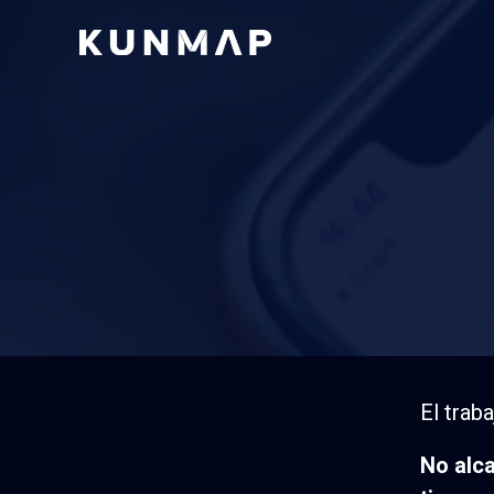
5 consejos
El trab
No alca