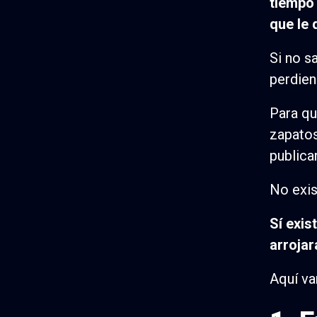
tiempo 
que le 
Si no s
perdien
Para q
zapatos
publica
No exis
Sí exis
arrojar
Aquí va