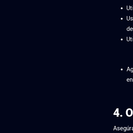
Ut
Us
de
Ut
Ag
en
4. 
Asegúra