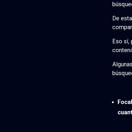
búsque
De esta
compart
Eso sí,
conteni
Algunas
búsqued
Focal
cuant