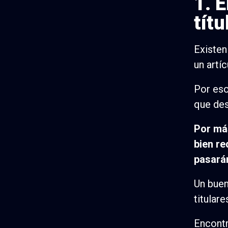
1. 
títu
Existen
un artíc
Por eso
que des
Por más
bien re
pasarán
Un buen
titular
Encontr