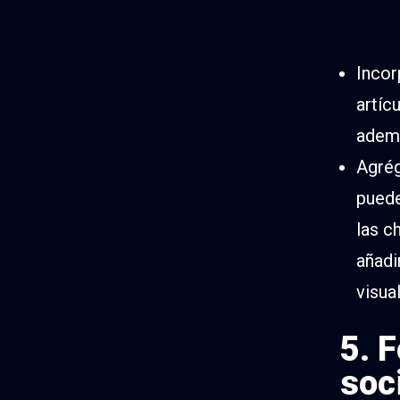
Incor
artíc
ademá
Agrég
puede
las c
añadi
visua
5. 
soc