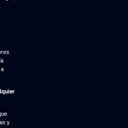
eres
ía
 a
lquier
que
as y