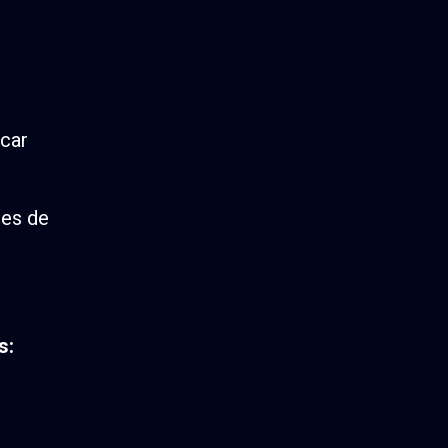
icar
res de
s: