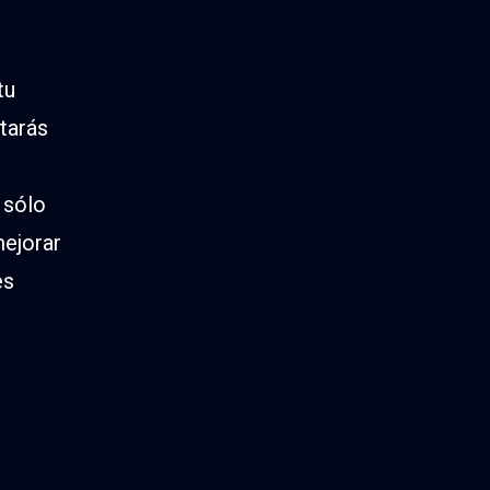
tu
tarás
 sólo
mejorar
es
s