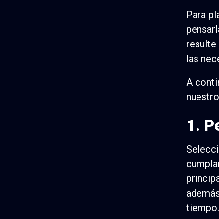
Para pl
pensarl
resulte
las nec
A conti
nuestro
1. 
Selecci
cumplan
princip
además 
tiempo.