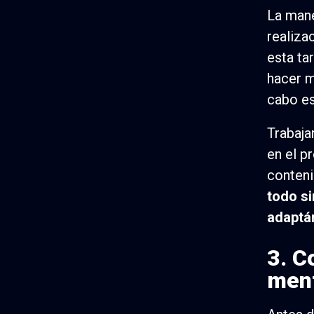
La mane
realiza
esta ta
hacer m
cabo es
Trabaja
en el p
conteni
todo si
adaptán
3. C
men