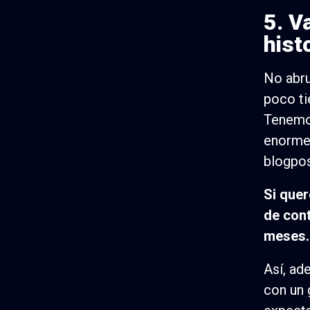
5. V
hist
No abr
poco t
Tenemos
enorme 
blogpos
Si quer
de con
meses.
Así, ad
con un 