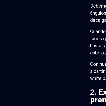
Debemos
ángulos
decaiga
Cuando
tacos q
hasta t
cabeza,
Con nu
a parti
white p
2. E
pre