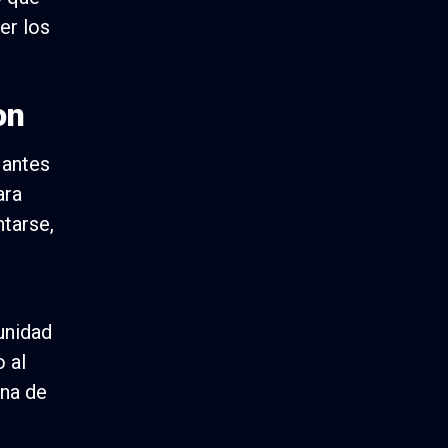
er los
on
 antes
ara
ntarse,
unidad
o al
una de