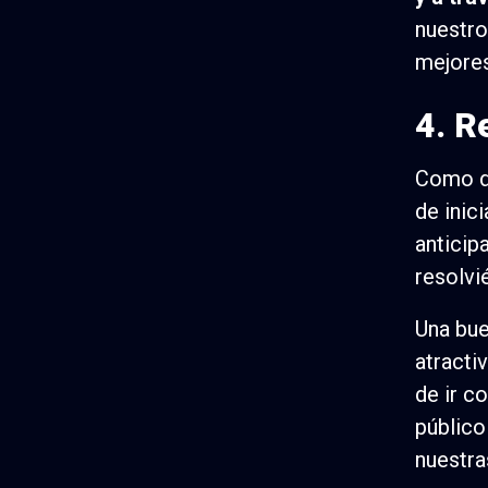
nuestro
mejores
4. R
Como di
de inic
anticip
resolvi
Una bue
atracti
de ir c
público
nuestra