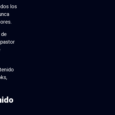
odos los
nunca
ores.
 de
 pastor
e
tenido
oks,
nido