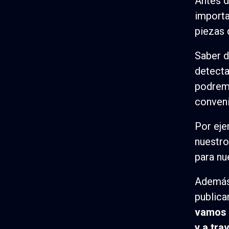
Antes d
importa
piezas 
Saber d
detecta
podrem
conveni
Por eje
nuestro
para nu
Además,
publica
vamos a
y a tra