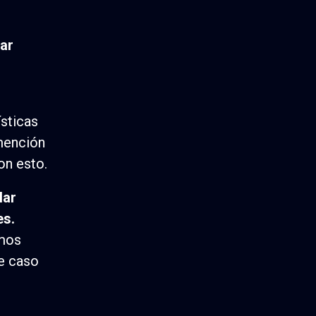
rar
sticas
mención
on esto.
lar
es.
amos
te caso