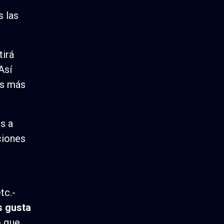
s las
irá
Así
os más
s a
ciones
tc.-
s gusta
o que