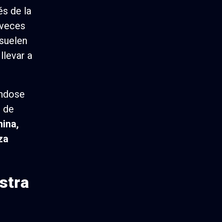
s de la
 veces
 suelen
llevar a
ándose
d de
mina,
za
stra