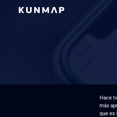
5 pasos par
Hace ti
más apr
que es 