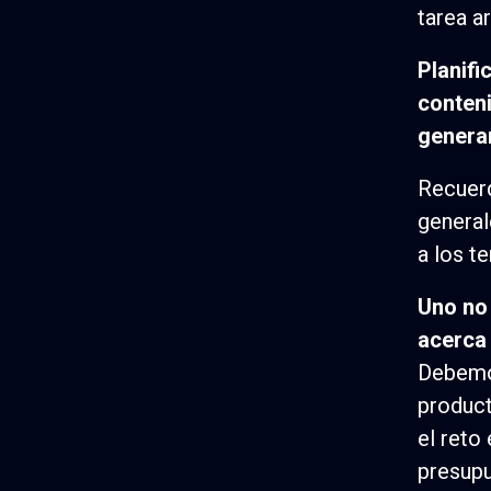
tarea a
Planifi
conteni
genera
Recuerd
general
a los t
Uno no 
acerca 
Debemos
product
el reto
presup