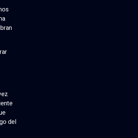
emos
ma
ubran
rar
vez
iente
que
go del