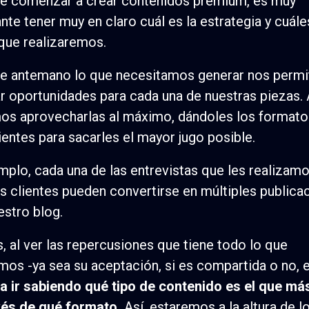
e comenzar a crear contenidos premium, es muy
nte tener muy en claro cuál es la estrategia y cuále
que realizaremos.
e antemano lo que necesitamos generar nos permit
r oportunidades para cada una de nuestras piezas. 
os aprovecharlas al máximo, dándoles los format
entes para sacarles el mayor jugo posible.
mplo, cada una de las entrevistas que les realizamo
s clientes pueden convertirse en múltiples publica
estro blog.
 al ver las repercusiones que tiene todo lo que
mos -ya sea su aceptación, si es compartida o no, e
 ir sabiendo qué tipo de contenido es el que má
vés de qué formato.
Así, estaremos a la altura de l