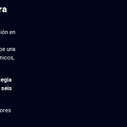
ra
ión en
be una
nicos,
tegia
 seis
dores