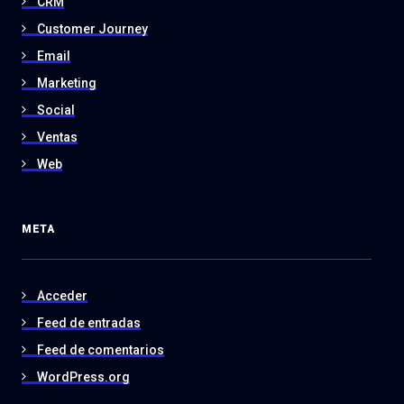
CRM
Customer Journey
Email
Marketing
Social
Ventas
Web
META
Acceder
Feed de entradas
Feed de comentarios
WordPress.org